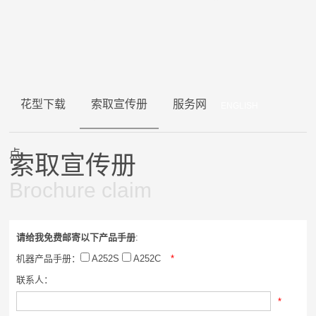
花型下载
索取宣传册
服务网
ENGLISH
点
索取宣传册
Brochure claim
请给我免费邮寄以下产品手册
:
机器产品手册：
A252S
A252C
*
联系人：
*